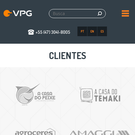
+55 (47) 3041-8005
PT
EN
ES
CLIENTES