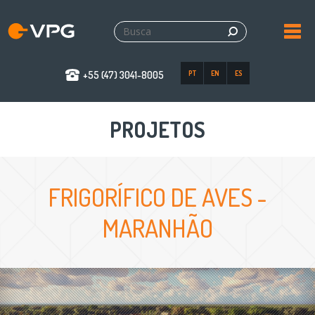
+55 (47) 3041-8005
PT
EN
ES
PROJETOS
FRIGORÍFICO DE AVES -
MARANHÃO